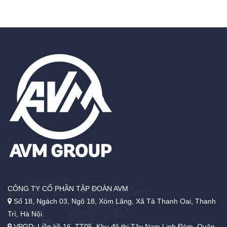
CÔNG TY CỔ PHẦN TẬP ĐOÀN AVM
Số 18, Ngách 03, Ngõ 18, Xóm Lăng, Xã Tả Thanh Oai, Thanh
Trì, Hà Nội.
VPGD: Liền kề 16, TT05, Khu đô thị Tây Nam Linh Đàm, Quận