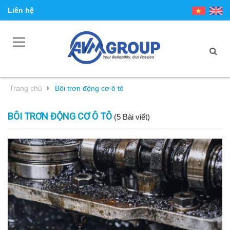
Liên hệ
Trang chủ
Bôi trơn động cơ ô tô
BÔI TRƠN ĐỘNG CƠ Ô TÔ
(5 Bài viết)