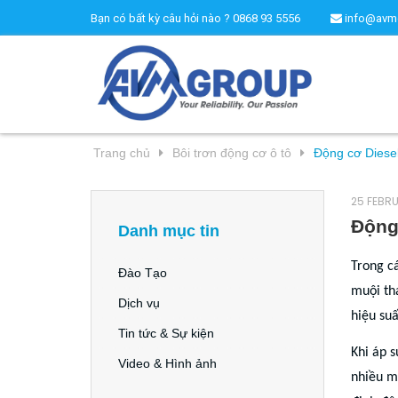
Bạn có bất kỳ câu hỏi nào ?
0868 93 5556
info@avm
Trang chủ
Bôi trơn động cơ ô tô
Động cơ Diesel
25 FEBR
Động 
Danh mục tin
Trong cá
Đào Tạo
muội tha
Dịch vụ
hiệu suấ
Tin tức & Sự kiện
Khi áp s
Video & Hình ảnh
nhiều m