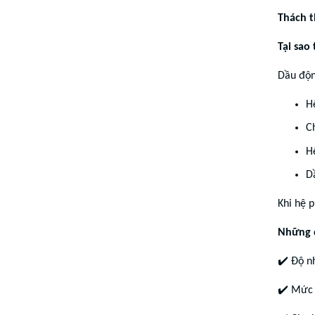
Thách t
Tại sao
Dầu động
H
C
H
Dầ
Khi hệ 
Những đ
✔
️ Độ 
✔
️ Mức 