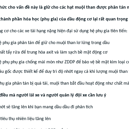
hức cho vấn đề này là giữ cho các hạt muội than được phân tán m
 thành phần hóa học (phụ gia) của dầu động cơ lại rất quan trọng
 cơ cho các xe tải hạng nặng hiện đại sử dụng hệ phụ gia tiên tiến:
ệ phụ gia phân tán để giữ cho muội than lơ lửng trong dầu
hất tẩy rửa để trung hòa axit và làm sạch bề mặt động cơ
ệ phụ phụ gia chống mài mòn như ZDDP để bảo vệ bề mặt kim loại c
u gốc được thiết kế để duy trì độ nhớt ngay cả khi lượng muội than 
phụ gia phân tán bị quá tải, muội than bắt đầu hoạt động như chất
iều mà người lái xe và người quản lý đội xe cần lưu ý
nhớt sẽ tăng lên khi bạn mang dầu dầu đi phân tích
tiêu thụ nhiên liệu tăng lên