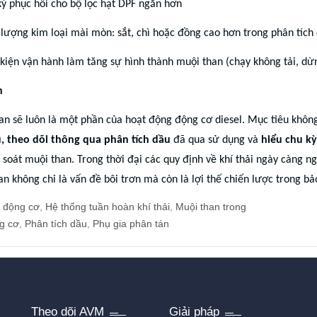
 kỳ phục hồi cho bộ lọc hạt DPF ngắn hơn
 lượng kim loại mài mòn: sắt, chì hoặc đồng cao hơn trong phân tích
u kiện vận hành làm tăng sự hình thành muội than (chạy không tải, dừ
n
n sẽ luôn là một phần của hoạt động động cơ diesel. Mục tiêu không 
u, theo dõi thông qua phân tích dầu
đã qua sử dụng và
hiểu chu k
soát muội than. Trong thời đại các quy định về khí thải ngày càng n
n không chỉ là vấn đề bôi trơn mà còn là lợi thế chiến lược trong bảo
 động cơ
,
Hệ thống tuần hoàn khí thải
,
Muội than trong
g cơ
,
Phân tích dầu
,
Phụ gia phân tán
Theo dõi AVM
Giải pháp