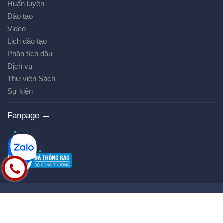
Huấn luyện
Đào tạo
Video
Lịch đào tạo
Phân tích dầu
Dịch vụ
Thư viện Sách
Sự kiện
Fanpage
Bản quyền thuộc về
AVM
Cung cấp bởi
Sapo