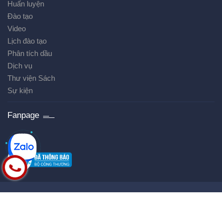
Huấn luyện
Đào tạo
Video
Lịch đào tạo
Phân tích dầu
Dịch vụ
Thư viện Sách
Sự kiện
Fanpage
Bản quyền thuộc về
AVM
Cung cấp bởi
Sapo