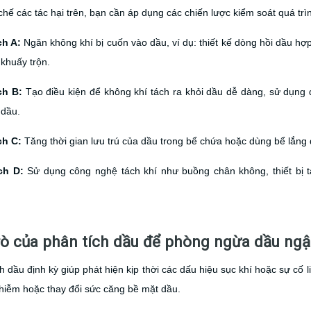
hế các tác hại trên, bạn cần áp dụng các chiến lược kiểm soát quá trìn
h A:
Ngăn không khí bị cuốn vào dầu, ví dụ: thiết kế dòng hồi dầu hợ
khuấy trộn.
ch B:
Tạo điều kiện để không khí tách ra khỏi dầu dễ dàng, sử dụng 
 dầu.
h C:
Tăng thời gian lưu trú của dầu trong bể chứa hoặc dùng bể lắng đ
ch D:
Sử dụng công nghệ tách khí như buồng chân không, thiết bị t
trò của phân tích dầu để phòng ngừa dầu ng
h dầu định kỳ giúp phát hiện kịp thời các dấu hiệu sục khí hoặc sự cố 
hiễm hoặc thay đổi sức căng bề mặt dầu.