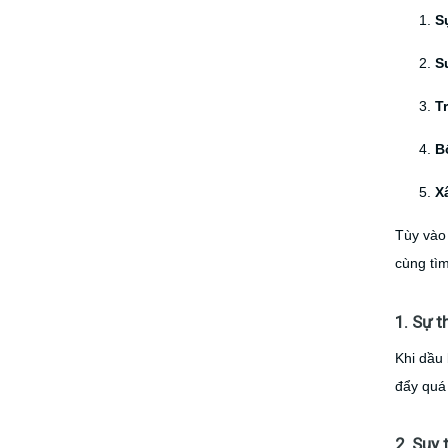
S
S
T
B
X
Tùy vào 
cùng tìm
1. Sự 
Khi dầu 
đẩy quá 
2. Suy 