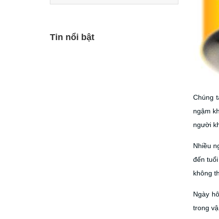
Tin nổi bật
Chúng t
ngậm khí
người kh
Nhiều ng
đến tuổi
không t
Ngày hô
trong v