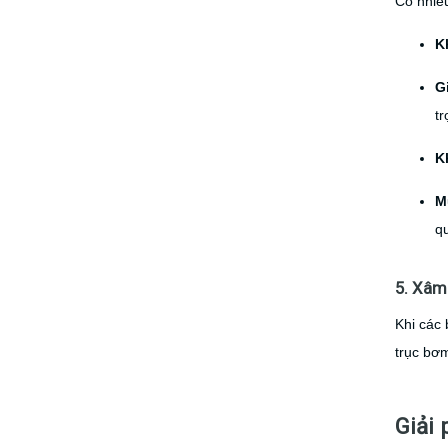
Có nhiều
K
G
tr
K
M
qu
5. Xâm
Khi các 
trục bơm
Giải