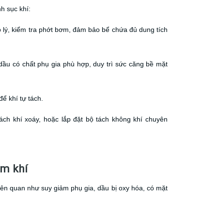
h sục khí:
p lý, kiểm tra phớt bơm, đảm bảo bể chứa đủ dung tích
dầu có chất phụ gia phù hợp, duy trì sức căng bề mặt
ể khí tự tách.
ách khí xoáy, hoặc lắp đặt bộ tách không khí chuyên
ậm khí
liên quan như suy giảm phụ gia, dầu bị oxy hóa, có mặt