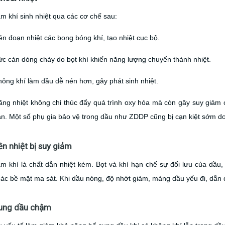
 khí sinh nhiệt qua các cơ chế sau:
n đoạn nhiệt các bong bóng khí, tạo nhiệt cục bộ.
c cản dòng chảy do bọt khí khiến năng lượng chuyển thành nhiệt.
ông khí làm dầu dễ nén hơn, gây phát sinh nhiệt.
ăng nhiệt không chỉ thúc đẩy quá trình oxy hóa mà còn gây suy giảm 
n. Một số phụ gia bảo vệ trong dầu như ZDDP cũng bị cạn kiệt sớm do
ền nhiệt bị suy giảm
m khí là chất dẫn nhiệt kém. Bọt và khí hạn chế sự đối lưu của dầu,
các bề mặt ma sát. Khi dầu nóng, độ nhớt giảm, màng dầu yếu đi, dẫ
sung dầu chậm