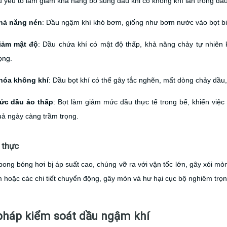
 yếu tố làm giảm khả năng bổ sung dầu khi có không khí lẫn trong dầu,
hả năng nén
: Dầu ngậm khí khó bơm, giống như bơm nước vào bọt bi
iảm mật độ
: Dầu chứa khí có mật độ thấp, khả năng chảy tự nhiên
ọng.
hóa không khí
: Dầu bọt khí có thể gây tắc nghẽn, mất dòng chảy dầu
ức dầu ảo thấp
: Bọt làm giảm mức dầu thực tế trong bể, khiến việ
ả ngày càng trầm trọng.
 thực
bong bóng hơi bị áp suất cao, chúng vỡ ra với vận tốc lớn, gây xói mòn
 hoặc các chi tiết chuyển động, gây mòn và hư hại cục bộ nghiêm trọn
 pháp kiểm soát dầu ngậm khí