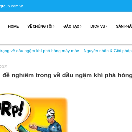
group.com.vn
HOME
VỀ CHÚNG TÔI
ĐÀO TẠO
DỊCH VỤ
SẢN PH
 trọng về dầu ngậm khí phá hỏng máy móc – Nguyên nhân & Giải pháp
 2021
n đề nghiêm trọng về dầu ngậm khí phá hỏn