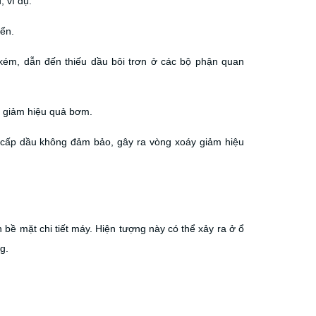
 ví dụ:
ển.
 kém, dẫn đến thiếu dầu bôi trơn ở các bộ phận quan
, giảm hiệu quả bơm.
c cấp dầu không đảm bảo, gây ra vòng xoáy giảm hiệu
 bề mặt chi tiết máy. Hiện tượng này có thể xảy ra ở ổ
g.