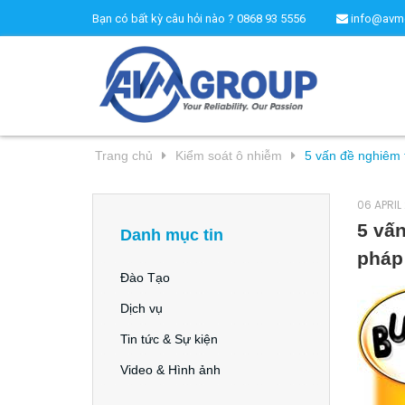
Bạn có bất kỳ câu hỏi nào ?
0868 93 5556
info@avm
Trang chủ
Kiểm soát ô nhiễm
5 vấn đề nghiêm
06 APRIL
5 vấ
Danh mục tin
pháp
Đào Tạo
Dịch vụ
Tin tức & Sự kiện
Video & Hình ảnh