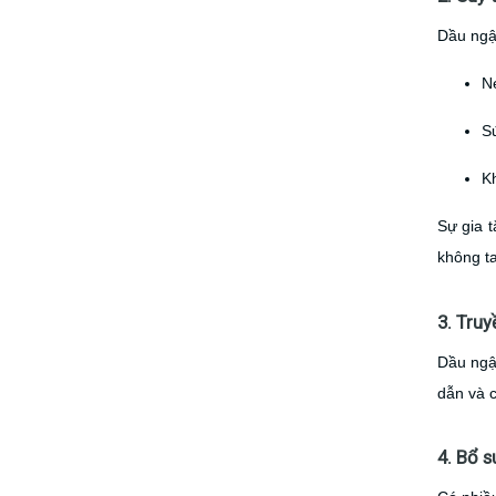
Dầu ngậm
Né
Sứ
Kh
Sự gia t
không ta
3. Truy
Dầu ngậ
dẫn và 
4. Bổ 