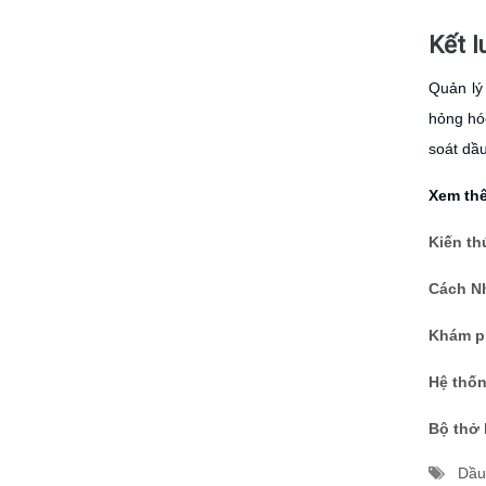
Kết l
Quản lý
hỏng hóc
soát dầ
Xem thê
Kiến th
Cách Nh
Khám p
Hệ thốn
Bộ thở 
Dầu