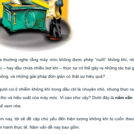
a thường nghe rằng máy móc không được phép “nuốt” không khí, như
 – hay dầu chứa nhiều bọt khí – thực sự có thể gây ra những tác hại 
ông, và những giải pháp đơn giản có thật sự hiệu quả?
ười coi ô nhiễm không khí trong dầu chỉ là chuyện nhỏ, nhưng thực r
 thọ và hiệu suất của máy móc. Vì sao như vậy? Dưới đây là
năm vấn 
hể xem nhẹ.
m nay, tôi sẽ đề cập chủ yếu đến hiện tượng không khí bị cuốn theo
ận hành thực tế. Năm vấn đề này bao gồm: