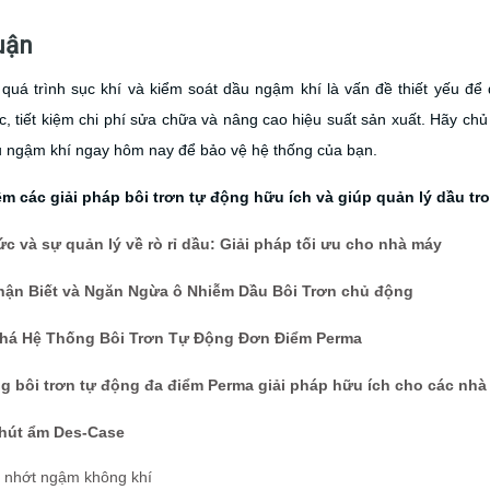
uận
 quá trình sục khí và kiểm soát dầu ngậm khí là vấn đề thiết yếu đ
, tiết kiệm chi phí sửa chữa và nâng cao hiệu suất sản xuất. Hãy chủ đ
u ngậm khí ngay hôm nay để bảo vệ hệ thống của bạn.
m các giải pháp bôi trơn tự động hữu ích và giúp quản lý dầu t
ức và sự quản lý về rò rỉ dầu: Giải pháp tối ưu cho nhà máy
ận Biết và Ngăn Ngừa ô Nhiễm Dầu Bôi Trơn chủ động
há Hệ Thống Bôi Trơn Tự Động Đơn Điểm Perma
g bôi trơn tự động đa điểm Perma giải pháp hữu ích cho các nhà
hút ẩm Des-Case
 nhớt ngậm không khí