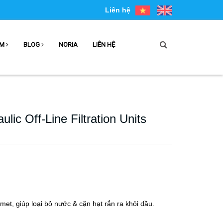
Liên hệ
ẨM
BLOG
NORIA
LIÊN HỆ
ulic Off-Line Filtration Units
omet, giúp loại bỏ nước & cặn hạt rắn ra khỏi dầu.