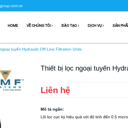
group.com.vn
HOME
VỀ CHÚNG TÔI
ĐÀO TẠO
DỊCH VỤ
SẢN PH
 ngoại tuyến Hydraulic Off-Line Filtration Units
Thiết bị lọc ngoại tuyến Hydra
Liên hệ
Mô tả ngắn:
Lõi lọc cực kỳ hiệu quả với độ tinh đến 0.5 micr