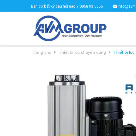
Bạn có bất kỳ câu hỏi nào ?
0868 93 5556
info@avm
Trang chủ
Thiết bị lọc chuyên dụng
Thiết bị lọc