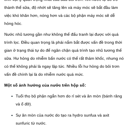
thành thể sữa, độ nhớt sẽ tăng lên và máy móc sẽ bắt đầu làm
việc khó khăn hơn, nóng hơn và các bộ phận máy móc sẽ dễ
hỏng hóc.
Nước nhũ tương gần như không thể đấu tranh lại được với quá
trình lọc. Điều quan trọng là phải nắm bắt được vấn đề trong thời
gian ở trạng thái tự do để ngăn chặn quá trình tạo nhũ tương thể
sữa. Hư hỏng do nhiễm bẩn nước có thể rất thảm khốc, nhưng nó
có thể không phải là ngay lập tức. Nhiều lỗi hư hỏng do bôi trơn
vấn đề chính lại là do nhiễm nước quá mức.
Một số ảnh hưởng của nước trên hộp số:
Tuổi thọ bộ phận ngắn hơn do rỉ sét và ăn mòn (bánh răng
và ổ đỡ).
Sự ăn mòn của nước do tạo ra hydro sunfua và axit
sunfuric từ nước.