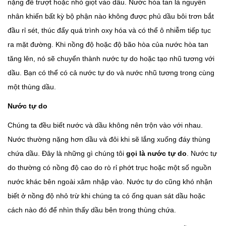
nặng để trượt hoặc nhỏ giọt vào dầu. Nước hòa tan là nguyên
nhân khiến bất kỳ bộ phận nào không được phủ dầu bôi trơn bắt
đầu rỉ sét, thúc đẩy quá trình oxy hóa và có thể ô nhiễm tiếp tục
ra mặt đường. Khi nồng độ hoặc độ bão hòa của nước hòa tan
tăng lên, nó sẽ chuyển thành nước tự do hoặc tạo nhũ tương với
dầu. Bạn có thể có cả nước tự do và nước nhũ tương trong cùng
một thùng dầu.
Nước tự do
Chúng ta đều biết nước và dầu không nên trộn vào với nhau.
Nước thường nặng hơn dầu và đôi khi sẽ lắng xuống đáy thùng
chứa dầu. Đây là những gì chúng tôi
gọi là nước tự do
. Nước tự
do thường có nồng độ cao do rò rỉ phớt trục hoặc một số nguồn
nước khác bên ngoài xâm nhập vào. Nước tự do cũng khó nhận
biết ở nồng độ nhỏ trừ khi chúng ta có ống quan sát dầu hoặc
cách nào đó để nhìn thấy dầu bên trong thùng chứa.