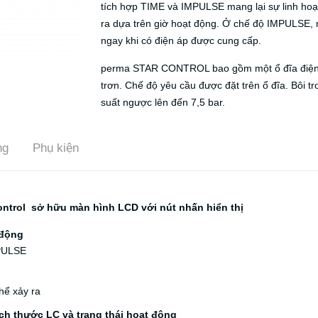
tích hợp TIME và IMPULSE mang lại sự linh hoạt
ra dựa trên giờ hoạt động. Ở chế độ IMPULSE, 
ngay khi có điện áp được cung cấp.
perma STAR CONTROL bao gồm một ổ đĩa điện c
trơn. Chế độ yêu cầu được đặt trên ổ đĩa. Bôi t
suất ngược lên đến 7,5 bar.
ng
Phụ kiện
ontrol sở hữu màn hình LCD với nút nhấn hiển thị
 động
MPULSE
hể xảy ra
ích thước LC và trạng thái hoạt động