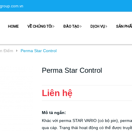
group.com.vn
HOME
VỀ CHÚNG TÔI
ĐÀO TẠO
DỊCH VỤ
SẢN PH
ơn Điểm
Perma Star Control
Perma Star Control
Liên hệ
Mô tả ngắn:
Khác với perma STAR VARIO (có bộ pin), per
qua cáp. Trạng thái hoạt động có thể được tru