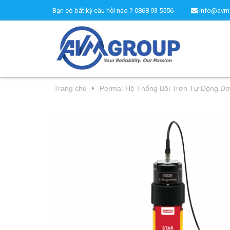
Bạn có bất kỳ câu hỏi nào ?
0868 93 5556
info@avm
Trang chủ
Perma: Hệ Thống Bôi Trơn Tự Động Đ