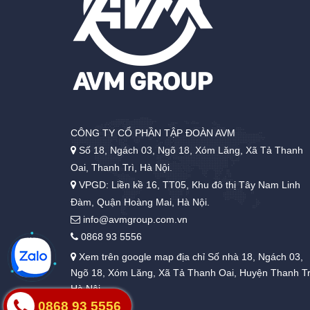
CÔNG TY CỔ PHẦN TẬP ĐOÀN AVM
Số 18, Ngách 03, Ngõ 18, Xóm Lăng, Xã Tả Thanh
Oai, Thanh Trì, Hà Nội.
VPGD: Liền kề 16, TT05, Khu đô thị Tây Nam Linh
Đàm, Quận Hoàng Mai, Hà Nội.
info@avmgroup.com.vn
0868 93 5556
Xem trên google map địa chỉ Số nhà 18, Ngách 03,
Ngõ 18, Xóm Lăng, Xã Tả Thanh Oai, Huyện Thanh Tr
Hà Nội
0868 93 5556