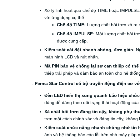
Xử lý linh hoạt qua chế độ TIME hoặc IMPULSE
với ứng dụng cụ thể.
Chế độ TIME:
Lượng chất bôi trơn xả ra 
Chế độ IMPULSE:
Một lượng chất bôi trơ
được cung cấp.
Kiểm soát cài đặt nhanh chóng, đơn giản:
Ng
màn hình LCD và nút nhấn.
Mã PIN bảo vệ chống lại sự can thiệp có thể
thiệp trái phép và đảm bảo an toàn cho hệ thốn
- Perma Star Control có bộ truyền động điện cơ v
Đèn LED hiển thị xung quanh báo hiệu chức 
dùng dễ dàng theo dõi trạng thái hoạt động của 
Xả chất bôi trơn đáng tin cậy, không phụ th
trơn một cách chính xác và đáng tin cậy, không
Kiểm soát chức năng nhanh chóng nhờ tín hi
ảnh và hệ thống báo cáo lỗi trên nhà máy giúp 