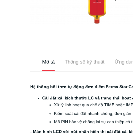
Mô tả
Thông số kỹ thuật
Ứng dụ
Hệ thống bôi trơn tự động đơn điểm Perma Star C
Cài đặt xả, kích thước LC và trạng thái hoạt
Xử lý linh hoạt qua chế độ TIME hoặc I
Kiểm soát cài đặt nhanh chóng, đơn giản
Mã PIN bảo vệ chống lại sự can thiệp có t
- Màn hình LCD với nút nhấn hiển thị cài đặt xả, k