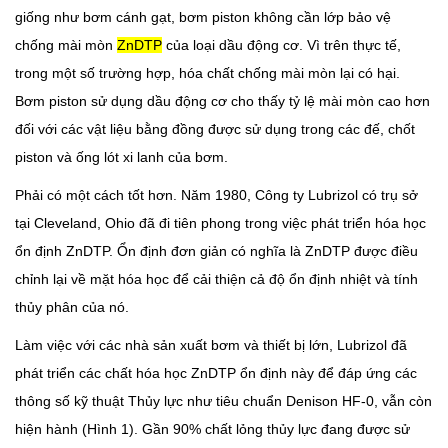
giống như bơm cánh gạt, bơm piston không cần lớp bảo vệ
chống mài mòn
ZnDTP
của loại dầu động cơ. Vì trên thực tế,
trong một số trường hợp, hóa chất chống mài mòn lại có hại.
Bơm piston sử dụng dầu động cơ cho thấy tỷ lệ mài mòn cao hơn
đối với các vật liệu bằng đồng được sử dụng trong các đế, chốt
piston và ống lót xi lanh của bơm.
Phải có một cách tốt hơn. Năm 1980, Công ty Lubrizol có trụ sở
tại Cleveland, Ohio đã đi tiên phong trong việc phát triển hóa học
ổn định ZnDTP. Ổn định đơn giản có nghĩa là ZnDTP được điều
chỉnh lại về mặt hóa học để cải thiện cả độ ổn định nhiệt và tính
thủy phân của nó.
Làm việc với các nhà sản xuất bơm và thiết bị lớn, Lubrizol đã
phát triển các chất hóa học ZnDTP ổn định này để đáp ứng các
thông số kỹ thuật Thủy lực như tiêu chuẩn Denison HF-0, vẫn còn
hiện hành (Hình 1). Gần 90% chất lỏng thủy lực đang được sử