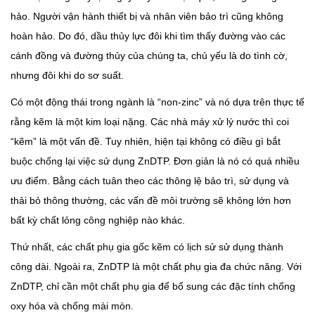
hảo. Người vận hành thiết bị và nhân viên bảo trì cũng không
hoàn hảo. Do đó, dầu thủy lực đôi khi tìm thấy đường vào các
cánh đồng và đường thủy của chúng ta, chủ yếu là do tình cờ,
nhưng đôi khi do sơ suất.
Có một động thái trong ngành là “non-zinc” và nó dựa trên thực tế
rằng kẽm là một kim loại nặng. Các nhà máy xử lý nước thì coi
“kẽm” là một vấn đề. Tuy nhiên, hiện tại không có điều gì bắt
buộc chống lại việc sử dụng ZnDTP. Đơn giản là nó có quá nhiều
ưu điểm. Bằng cách tuân theo các thông lệ bảo trì, sử dụng và
thải bỏ thông thường, các vấn đề môi trường sẽ không lớn hơn
bất kỳ chất lỏng công nghiệp nào khác.
Thứ nhất, các chất phụ gia gốc kẽm có lịch sử sử dụng thành
công dài. Ngoài ra, ZnDTP là một chất phụ gia đa chức năng. Với
ZnDTP, chỉ cần một chất phụ gia để bổ sung các đặc tính chống
oxy hóa và chống mài mòn.