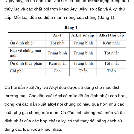
Ngày nay, có ba dẫn xuất ZnDTP cơ bản được sử dụng trong dầu
thủy lực và các chất bôi trơn khác: Aryl, Alkyl sơ cấp và Alkyl thứ
cấp. Mỗi loại đều có điểm mạnh riêng của chúng (Bảng 1).
Cả hai dẫn xuất Aryl và Alkyl đều được sử dụng cho mục đích
thương mại. Các dẫn xuất Aryl có mức độ ổn định nhiệt cao hơn,
trong khi các dẫn xuất alkyl nói chung có hiệu quả hơn như các
chất phụ gia chống mài mòn. Cả đặc tính chống mài mòn và ổn
định nhiệt của các hợp chất alkyl có thể thay đổi bằng cách sử
dụng các loại rượu khác nhau.