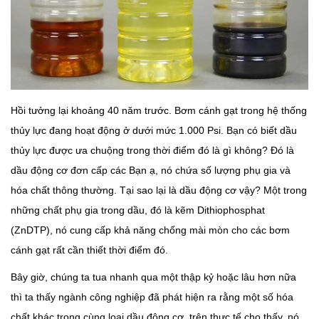
Hồi tưởng lại khoảng 40 năm trước. Bơm cánh gạt trong hệ thống
thủy lực đang hoạt động ở dưới mức 1.000 Psi. Bạn có biết dầu
thủy lực được ưa chuộng trong thời điểm đó là gì không? Đó là
dầu động cơ đơn cấp các Bạn ạ, nó chứa số lượng phụ gia và
hóa chất thông thường. Tại sao lại là dầu động cơ vậy? Một trong
những chất phụ gia trong dầu, đó là kẽm Dithiophosphat
(ZnDTP), nó cung cấp khả năng chống mài mòn cho các bơm
cánh gạt rất cần thiết thời điểm đó.
Bây giờ, chúng ta tua nhanh qua một thập kỷ hoặc lâu hơn nữa
thì ta thấy ngành công nghiệp đã phát hiện ra rằng một số hóa
chất khác trong cùng loại dầu động cơ, trên thực tế cho thấy, nó