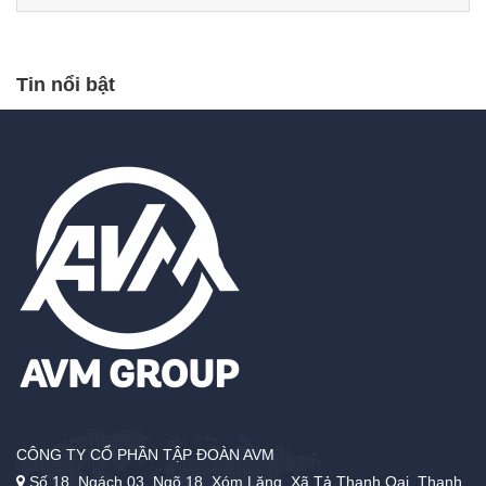
Tin nổi bật
CÔNG TY CỔ PHẦN TẬP ĐOÀN AVM
Số 18, Ngách 03, Ngõ 18, Xóm Lăng, Xã Tả Thanh Oai, Thanh