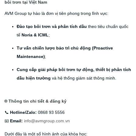
bôi trơn tại Việt Nam
AVM Group tự hào là đơn vị tiên phong trong lĩnh vực:
Đào tạo bôi trơn và phân tích dầu
theo tiêu chuẩn quốc
tế
Noria & ICML
;
Tư vấn chiến lược bảo trì chủ động (Proactive
Maintenance)
;
Cung cấp giải pháp bôi trơn tự động, thiết bị phân tích
dầu hiện trường
và hệ thống giám sát thông minh.
🌐
Thông tin chi tiết & đăng ký
📞
Hotline/Zalo:
0868 93 5556
📧
Email:
info@avmgroup.com.vn
Dưới đây là một số hình ảnh của khóa học: