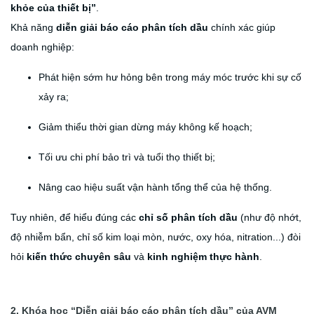
khỏe của thiết bị”
.
Khả năng
diễn giải báo cáo phân tích dầu
chính xác giúp
doanh nghiệp:
Phát hiện sớm hư hỏng bên trong máy móc trước khi sự cố
xảy ra;
Giảm thiểu thời gian dừng máy không kế hoạch;
Tối ưu chi phí bảo trì và tuổi thọ thiết bị;
Nâng cao hiệu suất vận hành tổng thể của hệ thống.
Tuy nhiên, để hiểu đúng các
chỉ số phân tích dầu
(như độ nhớt,
độ nhiễm bẩn, chỉ số kim loại mòn, nước, oxy hóa, nitration...) đòi
hỏi
kiến thức chuyên sâu
và
kinh nghiệm thực hành
.
2. Khóa học “Diễn giải báo cáo phân tích dầu” của AVM