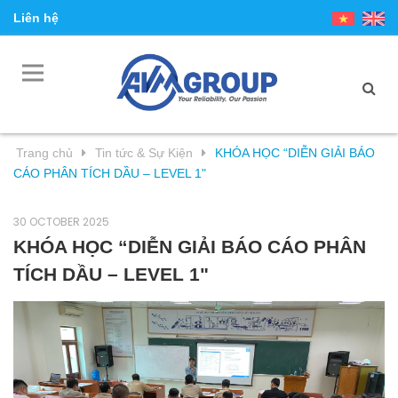
Liên hệ
Trang chủ
Tin tức & Sự Kiện
KHÓA HỌC “DIỄN GIẢI BÁO
CÁO PHÂN TÍCH DẦU – LEVEL 1"
30 OCTOBER 2025
KHÓA HỌC “DIỄN GIẢI BÁO CÁO PHÂN
TÍCH DẦU – LEVEL 1"