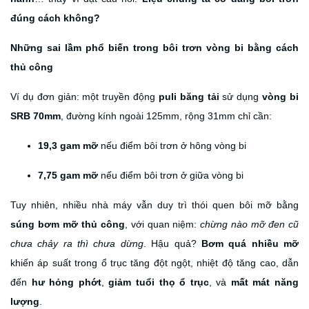
đúng cách không?
Những sai lầm phổ biến trong bôi trơn vòng bi bằng cách
thủ công
Ví dụ đơn giản: một truyền động
puli băng tải
sử dụng
vòng bi
SRB 70mm
, đường kính ngoài 125mm, rộng 31mm chỉ cần:
19,3 gam mỡ
nếu điểm bôi trơn ở hông vòng bi
7,75 gam mỡ
nếu điểm bôi trơn ở giữa vòng bi
Tuy nhiên, nhiều nhà máy vẫn duy trì thói quen bôi mỡ bằng
súng bơm mỡ thủ công
, với quan niệm:
chừng nào mỡ đen cũ
chưa chảy ra thì chưa dừng
. Hậu quả?
Bơm quá nhiều mỡ
khiến áp suất trong ổ trục tăng đột ngột, nhiệt độ tăng cao, dẫn
đến
hư hỏng phớt
,
giảm tuổi thọ ổ trục
, và
mất mát năng
lượng
.