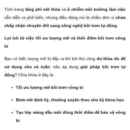
Tình trạng
lãng phí mỡ thừa
và
ô nhiễm môi trường làm việc
vẫn diễn ra phổ biến, nhưng điều đáng nói là nhiều đơn vị
chưa
chấp nhận chuyển đổi sang công nghệ bôi trơn tự động
.
Lợi ích từ việc tối ưu lượng mỡ và thời điểm bôi trơn vòng
bi
Bạn có biết, lượng mỡ bị đẩy ra khi bôi thủ công
dư thừa đủ để
sử dụng cho cả tuần
, nếu áp dụng
giải pháp bôi trơn tự
động
? Chìa khóa ở đây là:
Tối ưu lượng mỡ bôi trơn vòng bi
Bơm mỡ định kỳ, thường xuyên theo chu kỳ khoa học
Tạo lớp màng dầu mới đúng thời điểm để bảo vệ vòng
bi