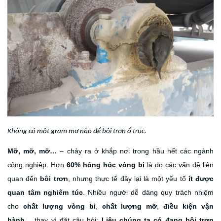
Không có một gram mỡ nào để bôi trơn ổ trục.
Mỡ, mỡ, mỡ…
– chảy ra ở khắp nơi trong hầu hết các ngành
công nghiệp. Hơn
60% hỏng hóc vòng bi
là do các vấn đề liên
quan đến
bôi trơn
, nhưng thực tế đây lại là một yếu tố
ít được
quan tâm nghiêm túc
. Nhiều người dễ dàng quy trách nhiệm
cho
chất lượng vòng bi
,
chất lượng mỡ
,
điều kiện vận
hành
… thay vì đặt câu hỏi:
Liệu chúng ta có đang bôi trơn