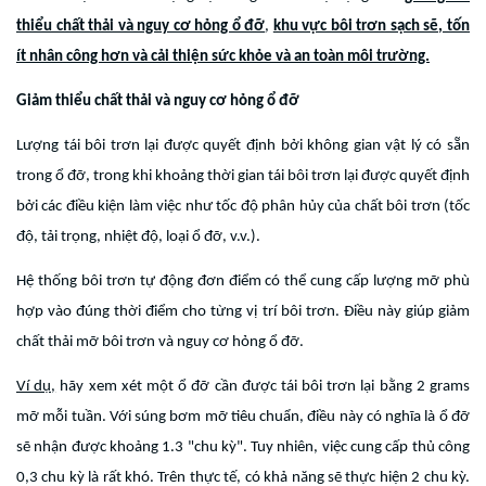
thiểu chất thải và nguy cơ hỏng ổ đỡ
,
khu vực bôi trơn sạch sẽ, tốn
ít nhân công hơn và cải thiện sức khỏe và an toàn môi trường.
Giảm thiểu chất thải và nguy cơ hỏng ổ đỡ
Lượng tái bôi trơn lại được quyết định bởi không gian vật lý có sẵn
trong ổ đỡ, trong khi khoảng thời gian tái bôi trơn lại được quyết định
bởi các điều kiện làm việc như tốc độ phân hủy của chất bôi trơn (tốc
độ, tải trọng, nhiệt độ, loại ổ đỡ, v.v.).
Hệ thống bôi trơn tự động đơn điểm có thể cung cấp lượng mỡ phù
hợp vào đúng thời điểm cho từng vị trí bôi trơn. Điều này giúp giảm
chất thải mỡ bôi trơn và nguy cơ hỏng ổ đỡ.
Ví dụ,
hãy xem xét một ổ đỡ cần được tái bôi trơn lại bằng 2 grams
mỡ mỗi tuần. Với súng bơm mỡ tiêu chuẩn, điều này có nghĩa là ổ đỡ
sẽ nhận được khoảng 1.3 "chu kỳ". Tuy nhiên, việc cung cấp thủ công
0,3 chu kỳ là rất khó. Trên thực tế, có khả năng sẽ thực hiện 2 chu kỳ.