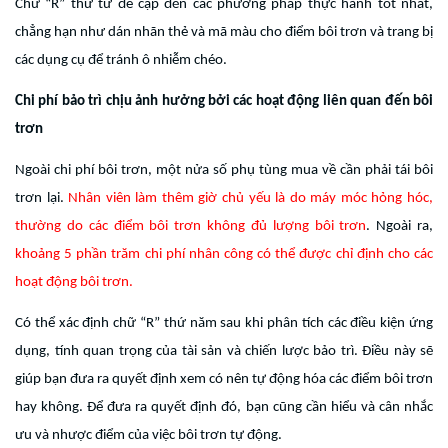
Chữ “R” thứ tư đề cập đến các phương pháp thực hành tốt nhất,
chẳng hạn như dán nhãn thẻ và mã màu cho điểm bôi trơn và trang bị
các dụng cụ để tránh ô nhiễm chéo.
Chi phí bảo trì chịu ảnh hưởng bởi các hoạt động liên quan đến bôi
trơn
Ngoài chi phí bôi trơn, một nửa số phụ tùng mua về cần phải tái bôi
trơn lại.
Nhân viên làm thêm giờ chủ yếu là do máy móc hỏng hóc,
thường do các điểm bôi trơn không đủ lượng bôi trơn
. Ngoài ra,
khoảng 5 phần trăm chi phí nhân công có thể được chỉ định cho các
hoạt động bôi trơn.
Có thể xác định chữ “R” thứ năm sau khi phân tích các điều kiện ứng
dụng, tính quan trọng của tài sản và chiến lược bảo trì. Điều này sẽ
giúp bạn đưa ra quyết định xem có nên tự động hóa các điểm bôi trơn
hay không. Để đưa ra quyết định đó, bạn cũng cần hiểu và cân nhắc
ưu và nhược điểm của việc bôi trơn tự động.