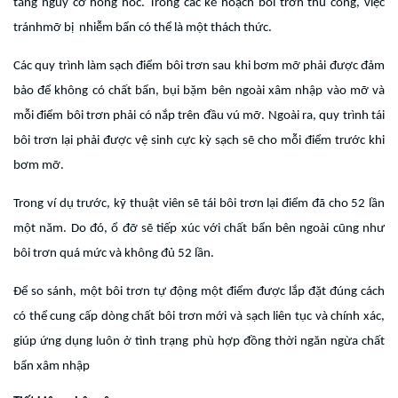
tăng nguy cơ hỏng hóc. Trong các kế hoạch bôi trơn thủ công, việc
tránhmỡ bị nhiễm bẩn có thể là một thách thức.
Các quy trình làm sạch điểm bôi trơn sau khi bơm mỡ phải được đảm
bảo để không có chất bẩn, bụi bặm bên ngoài xâm nhập vào mỡ và
mỗi điểm bôi trơn phải có nắp trên đầu vú mỡ. Ngoài ra, quy trình tái
bôi trơn lại phải được vệ sinh cực kỳ sạch sẽ cho mỗi điểm trước khi
bơm mỡ.
Trong ví dụ trước, kỹ thuật viên sẽ tái bôi trơn lại điểm đã cho 52 lần
một năm. Do đó, ổ đỡ sẽ tiếp xúc với chất bẩn bên ngoài cũng như
bôi trơn quá mức và không đủ 52 lần.
Để so sánh, một bôi trơn tự động một điểm được lắp đặt đúng cách
có thể cung cấp dòng chất bôi trơn mới và sạch liên tục và chính xác,
giúp ứng dụng luôn ở tình trạng phù hợp đồng thời ngăn ngừa chất
bẩn xâm nhập