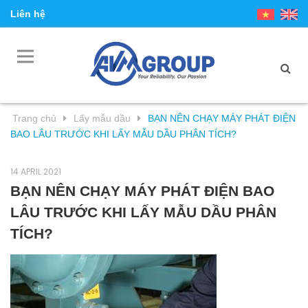
Liên hệ
Trang chủ
Lấy mẫu dầu
BẠN NÊN CHẠY MÁY PHÁT ĐIỆN
BAO LÂU TRƯỚC KHI LẤY MẪU DẦU PHÂN TÍCH?
14 APRIL 2021
BẠN NÊN CHẠY MÁY PHÁT ĐIỆN BAO
LÂU TRƯỚC KHI LẤY MẪU DẦU PHÂN
TÍCH?