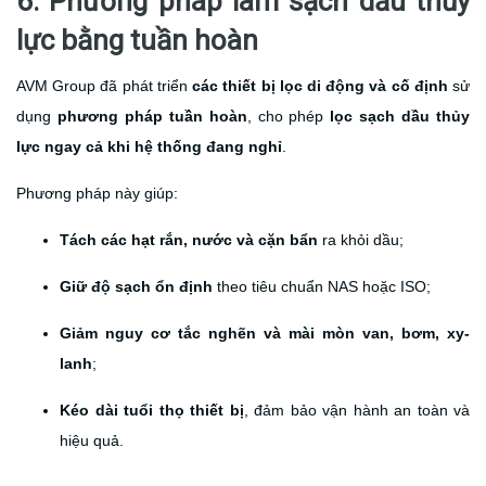
6. Phương pháp làm sạch dầu thủy
lực bằng tuần hoàn
AVM Group đã phát triển
các thiết bị lọc di động và cố định
sử
dụng
phương pháp tuần hoàn
, cho phép
lọc sạch dầu thủy
lực ngay cả khi hệ thống đang nghỉ
.
Phương pháp này giúp:
Tách các hạt rắn, nước và cặn bẩn
ra khỏi dầu;
Giữ độ sạch ổn định
theo tiêu chuẩn NAS hoặc ISO;
Giảm nguy cơ tắc nghẽn và mài mòn van, bơm, xy-
lanh
;
Kéo dài tuổi thọ thiết bị
, đảm bảo vận hành an toàn và
hiệu quả.