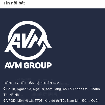
Tin nổi bật
CÔNG TY CỔ PHẦN TẬP ĐOÀN AVM
Số 18, Ngách 03, Ngõ 18, Xóm Lăng, Xã Tả Thanh Oai, Thanh
Trì, Hà Nội.
VPGD: Liền kề 16, TT05, Khu đô thị Tây Nam Linh Đàm, Quận